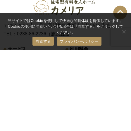
当サイトではCookieを使用して快適な閲覧体験を提供しています。
〒999-0604 山形県西置賜郡飯豊町大字椿3642番地
Cookieの使用に同意いただける場合は『同意する』をクリックして
ください。
TEL：0238-86-2236（施設直通）
同意する
プライバシーポリシー
サービス
利用料金
住まい・周辺環境
ご入居までの流れ
よくある質問
施設概要
体験入居
お問い合わせ
セキュリティポリシー
©カメリア All Rights Reserved.